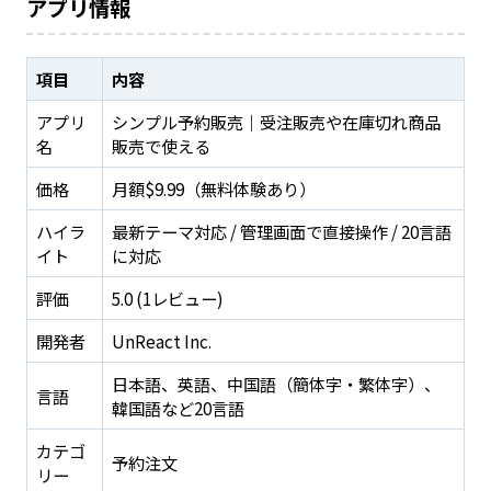
アプリ情報
項目
内容
アプリ
シンプル予約販売｜受注販売や在庫切れ商品
名
販売で使える
価格
月額$9.99（無料体験あり）
ハイラ
最新テーマ対応 / 管理画面で直接操作 / 20言語
イト
に対応
評価
5.0 (1レビュー)
開発者
UnReact Inc.
日本語、英語、中国語（簡体字・繁体字）、
言語
韓国語など20言語
カテゴ
予約注文
リー