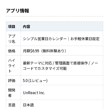
アプリ情報
項目
内容
アプ
シンプル営業日カレンダー｜お手軽休業日設定
リ名
価格
月額$6.99（無料体験あり）
ハイ
最新テーマに対応 / 管理画面で直接操作 / ノー
ライ
コードでカスタマイズ可能
ト
評価
5.0 (1レビュー)
開発
UnReact Inc.
者
言語
日本語