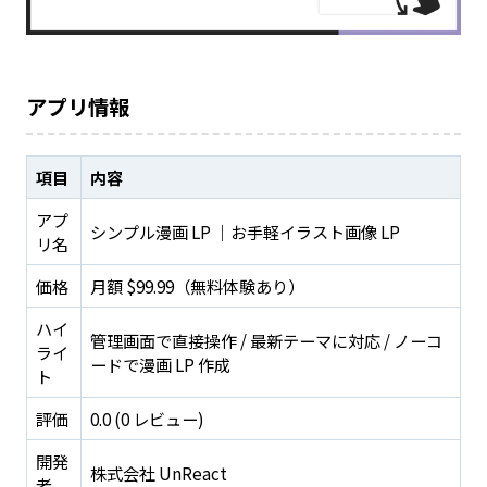
アプリ情報
項目
内容
アプ
シンプル漫画 LP ｜お手軽イラスト画像 LP
リ名
価格
月額 $99.99（無料体験あり）
ハイ
管理画面で直接操作 / 最新テーマに対応 / ノーコ
ライ
ードで漫画 LP 作成
ト
評価
0.0 (0 レビュー)
開発
株式会社 UnReact
者