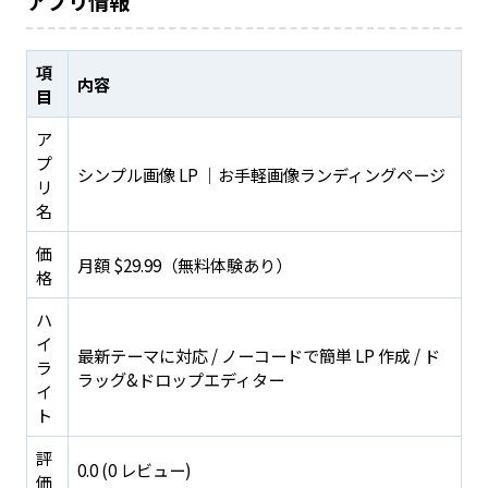
アプリ情報
項
内容
目
ア
プ
シンプル画像 LP ｜お手軽画像ランディングページ
リ
名
価
月額 $29.99（無料体験あり）
格
ハ
イ
最新テーマに対応 / ノーコードで簡単 LP 作成 / ド
ラ
ラッグ&ドロップエディター
イ
ト
評
0.0 (0 レビュー)
価