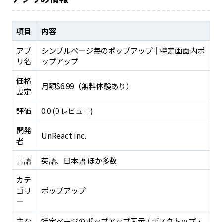
項目
内容
アプ
シンプルページ毎のポップアップ｜特定画面内ポ
リ名
ップアップ
価格
月額$6.99（無料体験あり）
設定
評価
0.0 (0 レビュー)
開発
UnReact Inc.
者
言語
英語、日本語 ほか多数
カテ
ゴリ
ポップアップ
ー
主な
特定ページのポップアップ表示 / デスクトップ・