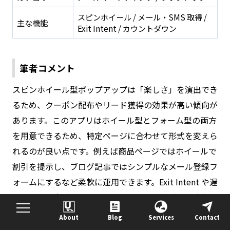
スピンホイール / メール・SMS 取得 /
主な機能
Exit Intent / カウントダウン
筆者コメント
スピンホイール型ポップアップは「楽しさ」を演出でき
るため、クーポン配布やリード獲得の効果が高い傾向が
あります。このアプリはホイール型とフォーム型の両方
を用意できるため、特定ページに合わせて形式を変えら
れるのが良い点です。例えば商品ページではホイールで
割引を提示し、ブログ記事ではシンプルなメール登録フ
ォームにするなど柔軟に運用できます。Exit Intent や遅
延表示の設定ができるので、表示タイミングの最適化も
しやすいです。多言語対応が非常に広く日本語も含まれ
About
Blog
Services
Contact
ているため、国内ストアでも安心。キャンペーン感を出