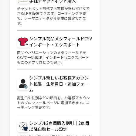
手軽チャットボット購入
チャットボット形式でお客様が迷わず注文で
きるLPを設置できます。コーディング不要
で、テーマエディタから簡単に設定できま
す。
シンプル商品メタフィールドCSV
インポート・エクスポート
商品やバリエーションのメタフィールドを
CSVで一括管理。インポートもエクスポート
もこのアプリひとつで完了。
シンプル新しいお客様アカウン
ト拡張｜生年月日・追加フォー
ム
誕生日や性別などの項目を、お客様アカウン
トのプロフィールページに追加できます。コ
ーディング不要です。
シンプル2点目購入割引｜2点目
以降自動セール設定