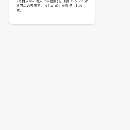
2点目以降の購入で自動割引。割引バッジと対
象商品の表示で、まとめ買いを後押ししま
す。