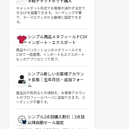
手軽チャットボット購入
チャットボット形式でお客様が迷わず注文で
きるLPを設置できます。コーディング不要
で、テーマエディタから簡単に設定できま
す。
シンプル商品メタフィールドCSV
インポート・エクスポート
商品やバリエーションのメタフィールドを
CSVで一括管理。インポートもエクスポート
もこのアプリひとつで完了。
シンプル新しいお客様アカウン
ト拡張｜生年月日・追加フォー
ム
誕生日や性別などの項目を、お客様アカウン
トのプロフィールページに追加できます。コ
ーディング不要です。
シンプル2点目購入割引｜2点目
以降自動セール設定