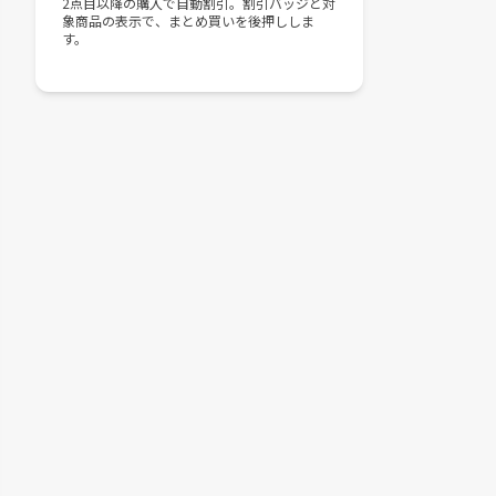
2点目以降の購入で自動割引。割引バッジと対
象商品の表示で、まとめ買いを後押ししま
す。