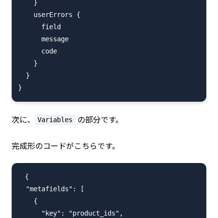
    }

    userErrors {

      field

      message

      code

    }

  }

次に、
の部分です。
Variables
完成形のコードがこちらです。
　{

  "metafields": [

    {

      "key": "product_ids",
