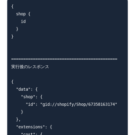
{

  shop {

    id

  }

}

============================================

実行後のレスポンス

{

  "data": {

    "shop": {

      "id": "gid://shopify/Shop/67358163174"

    }

  },

  "extensions": {

    "cost": {
