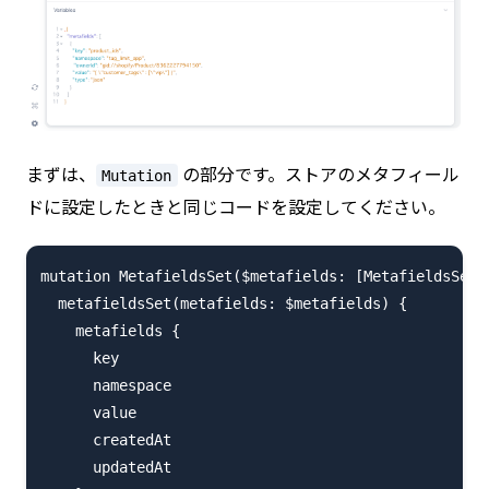
まずは、
の部分です。ストアのメタフィール
Mutation
ドに設定したときと同じコードを設定してください。
mutation MetafieldsSet($metafields: [MetafieldsSetIn
  metafieldsSet(metafields: $metafields) {

    metafields {

      key

      namespace

      value

      createdAt

      updatedAt
