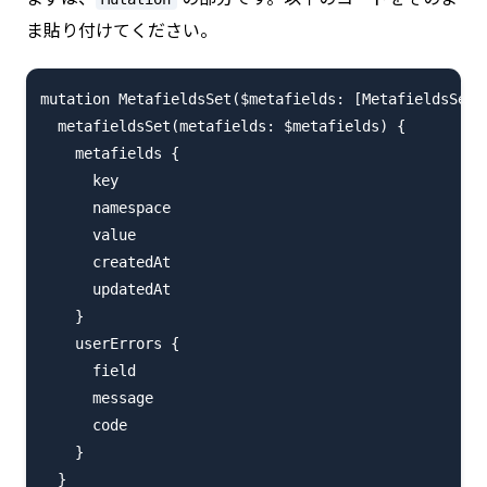
ま貼り付けてください。
mutation MetafieldsSet($metafields: [MetafieldsSetIn
  metafieldsSet(metafields: $metafields) {

    metafields {

      key

      namespace

      value

      createdAt

      updatedAt

    }

    userErrors {

      field

      message

      code

    }

  }
