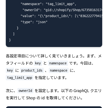
      "namespace": "tag_limit_app",

       "ownerId": "gid://shopify/Shop/67358163174",

      "value": "{\"product_ids\": [\"8362227794150\"
      "type": "json"

    }

  ]

各設定項目について詳しく見ていきましょう。まず、メ
タフィールドの
と
です。今回は、
key
namespace
に
、
に、
key
product_ids
namespace
を指定しています。
tag_limit_app
次に、
を設定します。以下の GraphQL クエリ
ownerId
を実行して Shop の id を取得してください。