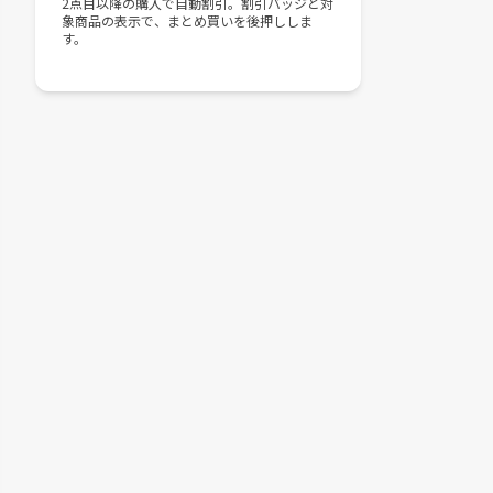
2点目以降の購入で自動割引。割引バッジと対
象商品の表示で、まとめ買いを後押ししま
す。