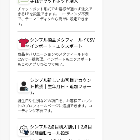
手軽チャットボット購入
チャットボット形式でお客様が迷わず注文で
きるLPを設置できます。コーディング不要
で、テーマエディタから簡単に設定できま
す。
シンプル商品メタフィールドCSV
インポート・エクスポート
商品やバリエーションのメタフィールドを
CSVで一括管理。インポートもエクスポート
もこのアプリひとつで完了。
シンプル新しいお客様アカウン
ト拡張｜生年月日・追加フォー
ム
誕生日や性別などの項目を、お客様アカウン
トのプロフィールページに追加できます。コ
ーディング不要です。
シンプル2点目購入割引｜2点目
以降自動セール設定