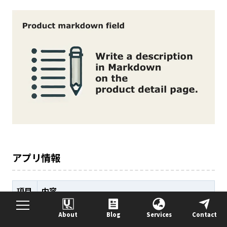
アプリ情報
項目
内容
アプ
Product markdown field
About
Blog
Services
Contact
リ名