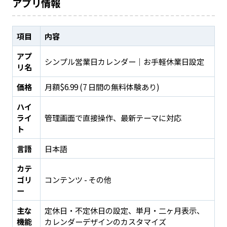
アプリ情報
項目
内容
アプ
シンプル営業日カレンダー｜お手軽休業日設定
リ名
価格
月額$6.99 (7 日間の無料体験あり)
ハイ
ライ
管理画面で直接操作、最新テーマに対応
ト
言語
日本語
カテ
ゴリ
コンテンツ - その他
ー
主な
定休日・不定休日の設定、単月・二ヶ月表示、
機能
カレンダーデザインのカスタマイズ