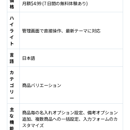
価
月額$4.99 (7 日間の無料体験あり)
格
ハ
イ
ラ
管理画面で直接操作、最新テーマに対応
イ
ト
言
日本語
語
カ
テ
ゴ
商品バリエーション
リ
ー
主
商品毎の名入れオプション設定、備考オプション
な
追加、複数商品への一括設定、入力フォームのカ
機
スタマイズ
能