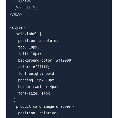
    </div>

  {% endif %}

</div>

<style>

  .sale-label {

    position: absolute;

    top: 10px;

    left: 10px;

    background-color: #ff0000;

    color: #ffffff;

    font-weight: bold;

    padding: 5px 10px;

    border-radius: 4px;

    font-size: 14px;

  }

  .product-card-image-wrapper {

    position: relative;
