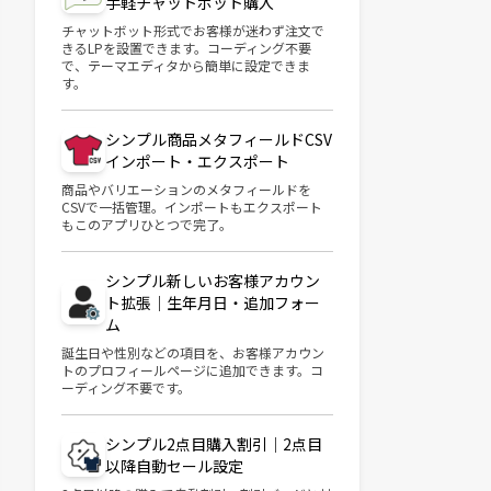
手軽チャットボット購入
チャットボット形式でお客様が迷わず注文で
きるLPを設置できます。コーディング不要
で、テーマエディタから簡単に設定できま
す。
シンプル商品メタフィールドCSV
インポート・エクスポート
商品やバリエーションのメタフィールドを
CSVで一括管理。インポートもエクスポート
もこのアプリひとつで完了。
シンプル新しいお客様アカウン
ト拡張｜生年月日・追加フォー
ム
誕生日や性別などの項目を、お客様アカウン
トのプロフィールページに追加できます。コ
ーディング不要です。
シンプル2点目購入割引｜2点目
以降自動セール設定