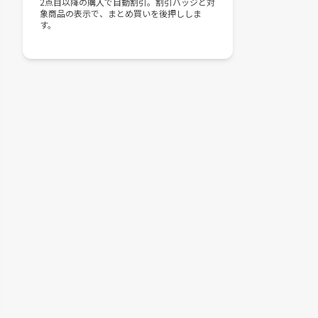
2点目以降の購入で自動割引。割引バッジと対
象商品の表示で、まとめ買いを後押ししま
す。