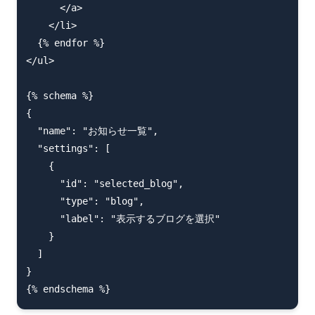
      </a>

    </li>

  {% endfor %}

</ul>

{% schema %}

{

  "name": "お知らせ一覧",

  "settings": [

    {

      "id": "selected_blog",

      "type": "blog",

      "label": "表示するブログを選択"

    }

  ]

}
