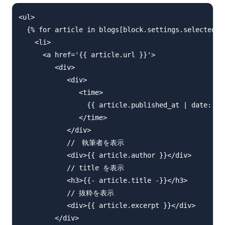
<ul>

  {% for article in blogs[block.settings.selected_bl
    <li>

      <a href='{{ article.url }}'>

         <div>

            <div>

               <time>

                 {{ article.published_at | date: sel
               </time>

            </div>

            //　執筆者を表示

            <div>{{ article.author }}</div>

            // title を表示

            <h3>{{- article.title -}}</h3>

            // 抜粋を表示

            <div>{{ article.excerpt }}</div>

         </div>
