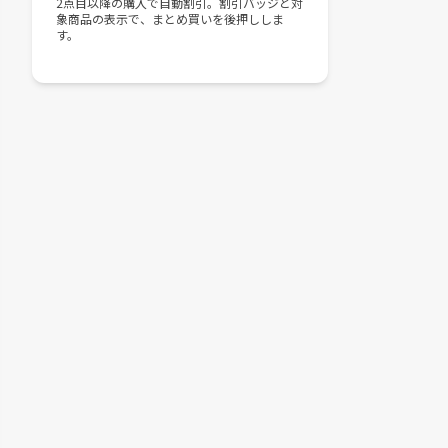
2点目以降の購入で自動割引。割引バッジと対
象商品の表示で、まとめ買いを後押ししま
す。