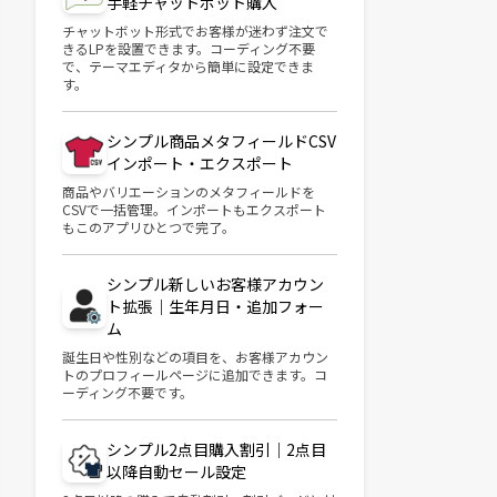
手軽チャットボット購入
チャットボット形式でお客様が迷わず注文で
きるLPを設置できます。コーディング不要
で、テーマエディタから簡単に設定できま
す。
シンプル商品メタフィールドCSV
インポート・エクスポート
商品やバリエーションのメタフィールドを
CSVで一括管理。インポートもエクスポート
もこのアプリひとつで完了。
シンプル新しいお客様アカウン
ト拡張｜生年月日・追加フォー
ム
誕生日や性別などの項目を、お客様アカウン
トのプロフィールページに追加できます。コ
ーディング不要です。
シンプル2点目購入割引｜2点目
以降自動セール設定