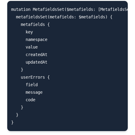
mutation MetafieldsSet($metafields: [MetafieldsSetIn
  metafieldsSet(metafields: $metafields) {

    metafields {

      key

      namespace

      value

      createdAt

      updatedAt

    }

    userErrors {

      field

      message

      code

    }

  }
