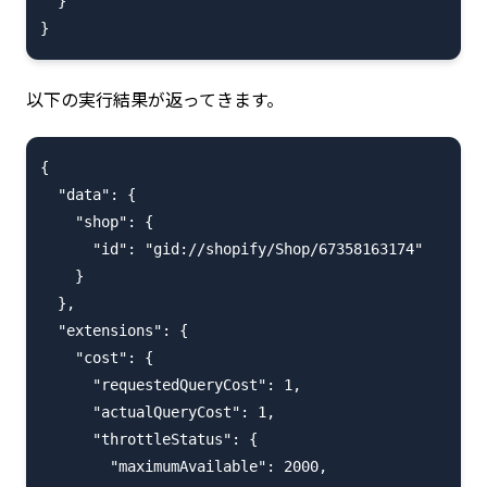
  }

以下の実行結果が返ってきます。
{

  "data": {

    "shop": {

      "id": "gid://shopify/Shop/67358163174"

    }

  },

  "extensions": {

    "cost": {

      "requestedQueryCost": 1,

      "actualQueryCost": 1,

      "throttleStatus": {

        "maximumAvailable": 2000,
