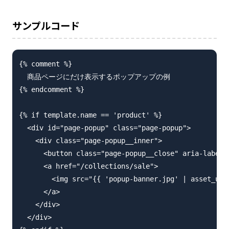
サンプルコード
{% comment %}

  商品ページにだけ表示するポップアップの例

{% endcomment %}

{% if template.name == 'product' %}

  <div id="page-popup" class="page-popup">

    <div class="page-popup__inner">

      <button class="page-popup__close" aria-label
      <a href="/collections/sale">

        <img src="{{ 'popup-banner.jpg' | asset
      </a>

    </div>

  </div>
