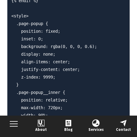
{% endif %}

<style>

  .page-popup {

    position: fixed;

    inset: 0;

    background: rgba(0, 0, 0, 0.6);

    display: none;

    align-items: center;

    justify-content: center;

    z-index: 9999;

  }

  .page-popup__inner {

    position: relative;

    max-width: 720px;

    width: 90%;

  }

About
Blog
Services
Contact
  .page-popup__close {
