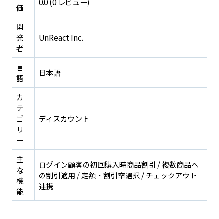
0.0 (0 レビュー)
価
開
発
UnReact Inc.
者
言
日本語
語
カ
テ
ゴ
ディスカウント
リ
ー
主
ログイン顧客の初回購入時商品割引 / 複数商品へ
な
の割引適用 / 定額・割引率選択 / チェックアウト
機
連携
能