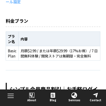
ール設定
料金プラン
プラ
内容
ン名
Basic
月額$2.99 / または年額$29.99（17%お得） / 7 日
Plan
間無料体験 / 開発ストアは無期限・完全無料
シンプル会員商品割引｜お手軽ログイ
ン商品セール設定
About
Blog
Services
Contact