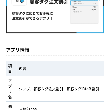
アプリ情報
項
内容
目
ア
プ
シンプル顧客タグ注文割引｜顧客タグ BtoB 割引
リ
名
価
月額$14.99