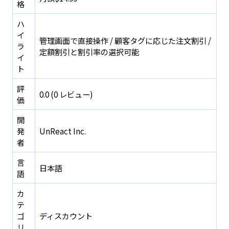
格
ハ
イ
管理画面で直接操作 / 顧客タグに応じた注文割引 /
ラ
定額割引と割引率の選択可能
イ
ト
評
0.0 (0 レビュー)
価
開
発
UnReact Inc.
者
言
日本語
語
カ
テ
ゴ
ディスカウント
リ