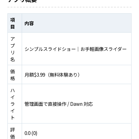
項
内容
目
ア
プ
シンプルスライドショー｜お手軽画像スライダー
リ
名
価
月額$3.99（無料体験あり）
格
ハ
イ
ラ
管理画面で直接操作 / Dawn 対応
イ
ト
評
0.0 (0)
価