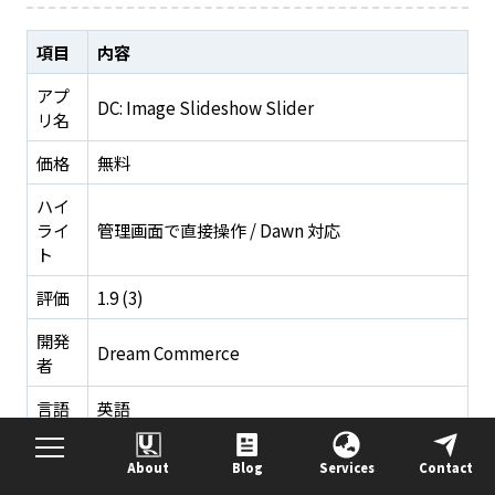
項目
内容
アプ
DC: Image Slideshow Slider
リ名
価格
無料
ハイ
ライ
管理画面で直接操作 / Dawn 対応
ト
評価
1.9 (3)
開発
Dream Commerce
者
言語
英語
カテ
About
Blog
Services
Contact
ゴリ
画像ギャラリー