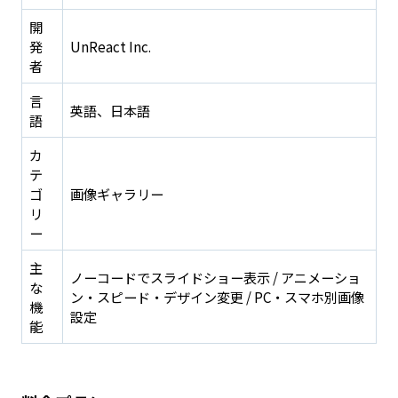
開
発
UnReact Inc.
者
言
英語、日本語
語
カ
テ
ゴ
画像ギャラリー
リ
ー
主
ノーコードでスライドショー表示 / アニメーショ
な
ン・スピード・デザイン変更 / PC・スマホ別画像
機
設定
能