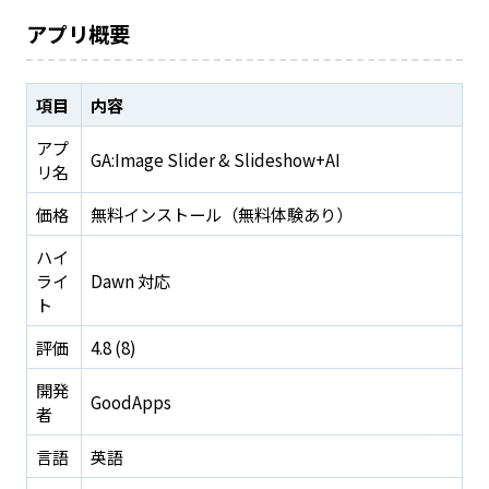
アプリ概要
項目
内容
アプ
GA:Image Slider & Slideshow+AI
リ名
価格
無料インストール（無料体験あり）
ハイ
ライ
Dawn 対応
ト
評価
4.8 (8)
開発
GoodApps
者
言語
英語