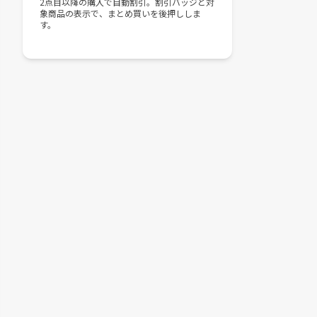
2点目以降の購入で自動割引。割引バッジと対
象商品の表示で、まとめ買いを後押ししま
す。