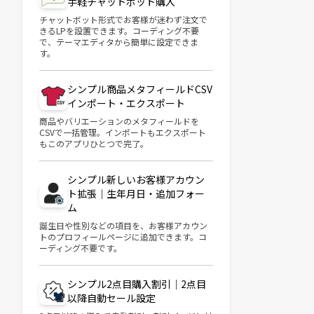
手軽チャットボット購入
チャットボット形式でお客様が迷わず注文で
きるLPを設置できます。コーディング不要
で、テーマエディタから簡単に設定できま
す。
シンプル商品メタフィールドCSV
インポート・エクスポート
商品やバリエーションのメタフィールドを
CSVで一括管理。インポートもエクスポート
もこのアプリひとつで完了。
シンプル新しいお客様アカウン
ト拡張｜生年月日・追加フォー
ム
誕生日や性別などの項目を、お客様アカウン
トのプロフィールページに追加できます。コ
ーディング不要です。
シンプル2点目購入割引｜2点目
以降自動セール設定