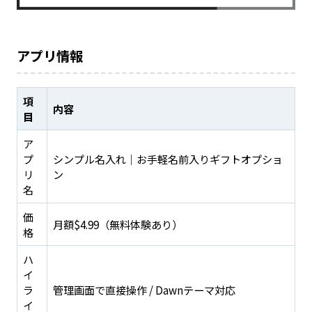
アプリ情報
項
内容
目
ア
プ
シンプル名入れ｜お手軽名前入りギフトオプショ
リ
ン
名
価
月額$4.99（無料体験あり）
格
ハ
イ
ラ
管理画面で直接操作 / Dawnテーマ対応
イ