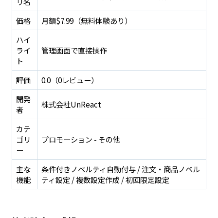
リ名
価格
月額$7.99（無料体験あり）
ハイ
ライ
管理画面で直接操作
ト
評価
0.0（0レビュー）
開発
株式会社UnReact
者
カテ
ゴリ
プロモーション - その他
ー
主な
条件付きノベルティ自動付与 / 注文・商品ノベル
機能
ティ設定 / 複数設定作成 / 初回限定設定