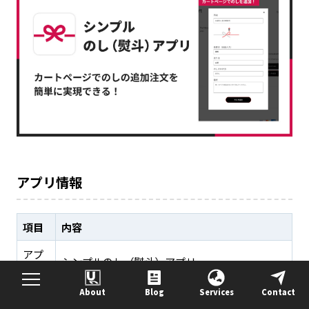
アプリ情報
項目
内容
アプ
シンプルのし（熨斗）アプリ
リ名
About
Blog
Services
Contact
価格
月額$6.99（無料体験あり）