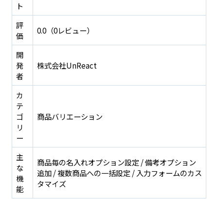
ト
評
0.0（0レビュー）
価
開
発
株式会社UnReact
者
カ
テ
ゴ
商品バリエーション
リ
ー
主
商品毎の名入れオプション設定 / 備考オプション
な
追加 / 複数商品への一括設定 / 入力フォームのカス
機
タマイズ
能