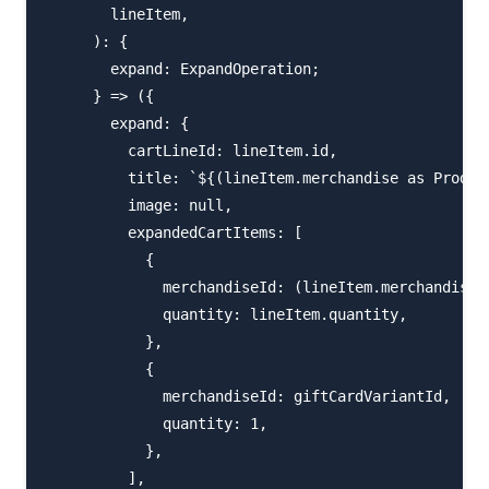
        lineItem,

      ): {

        expand: ExpandOperation;

      } => ({

        expand: {

          cartLineId: lineItem.id,

          title: `${(lineItem.merchandise as Pro
          image: null,

          expandedCartItems: [

            {

              merchandiseId: (lineItem.merchandise a
              quantity: lineItem.quantity,

            },

            {

              merchandiseId: giftCardVariantId,

              quantity: 1,

            },

          ],
