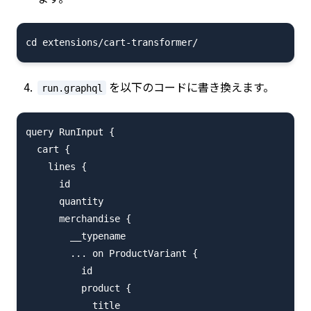
を以下のコードに書き換えます。
run.graphql
query RunInput {

  cart {

    lines {

      id

      quantity

      merchandise {

        __typename

        ... on ProductVariant {

          id

          product {

            title
