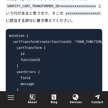
と
SHOPIFY_CART_TRANSFORMER_ID=xxxxxxxxxxxxxxxxxx
いう行があると思うので、そこの
xxxxxxxxxxxxxxxxxx
に該当する部分に書き換えてください。
mutation {

  cartTransformCreate(functionId: "YOUR_FUNCTION_ID_
    cartTransform {

      id

      functionId

    }

    userErrors {

      field

      message

    }

  }

About
Blog
Services
Contact