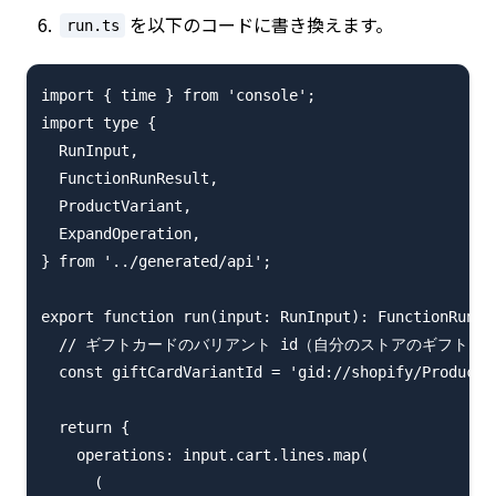
を以下のコードに書き換えます。
run.ts
import { time } from 'console';

import type {

  RunInput,

  FunctionRunResult,

  ProductVariant,

  ExpandOperation,

} from '../generated/api';

export function run(input: RunInput): FunctionRunRes
  // ギフトカードのバリアント id（自分のストアのギフトカ
  const giftCardVariantId = 'gid://shopify/ProductVa
  return {

    operations: input.cart.lines.map(

      (
