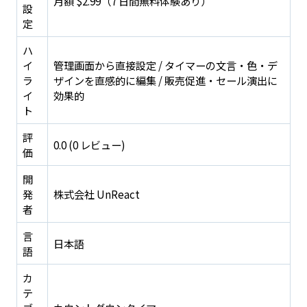
月額 $2.99（7 日間無料体験あり）
設
定
ハ
イ
管理画面から直接設定 / タイマーの文言・色・デ
ラ
ザインを直感的に編集 / 販売促進・セール演出に
イ
効果的
ト
評
0.0 (0 レビュー)
価
開
発
株式会社 UnReact
者
言
日本語
語
カ
テ