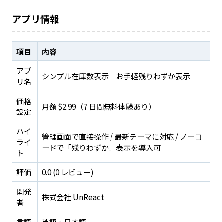
アプリ情報
項目
内容
アプ
シンプル在庫数表示｜お手軽残りわずか表示
リ名
価格
月額 $2.99（7 日間無料体験あり）
設定
ハイ
管理画面で直接操作 / 最新テーマに対応 / ノーコ
ライ
ードで「残りわずか」表示を導入可
ト
評価
0.0 (0 レビュー)
開発
株式会社 UnReact
者
言語
英語・日本語