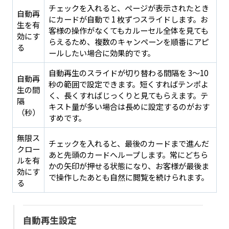
チェックを入れると、ページが表示されたとき
自動再
にカードが自動で 1 枚ずつスライドします。お
生を有
客様の操作がなくてもカルーセル全体を見ても
効にす
らえるため、複数のキャンペーンを順番にアピ
る
ールしたい場合に効果的です。
自動再生のスライドが切り替わる間隔を 3〜10
自動再
秒の範囲で設定できます。短くすればテンポよ
生の間
く、長くすればじっくりと見てもらえます。テ
隔
キスト量が多い場合は長めに設定するのがおす
（秒）
すめです。
無限ス
チェックを入れると、最後のカードまで進んだ
クロー
あと先頭のカードへループします。常にどちら
ルを有
かの矢印が押せる状態になり、お客様が最後ま
効にす
で操作したあとも自然に閲覧を続けられます。
る