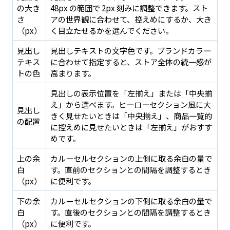
の大き
48px の範囲で 2px 刻みに調整できます。スト
さ
アの世界観に合わせて、控えめにするか、大き
（px）
く目立たせるかを選んでください。
見出し
見出しテキストの文字色です。ブランドカラー
テキス
に合わせて指定すると、ストア全体の統一感が
トの色
高まります。
見出しの表示位置を「左揃え」または「中央揃
え」から選べます。ヒーローセクション風に大
見出し
きく見せたいときは「中央揃え」、商品一覧的
の配置
に控えめに見せたいときは「左揃え」がおすす
めです。
上の余
カルーセルセクションの上側に取る余白の量で
白
す。直前のセクションとの間隔を調整するとき
（px）
に便利です。
下の余
カルーセルセクションの下側に取る余白の量で
白
す。直後のセクションとの間隔を調整するとき
（px）
に便利です。