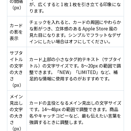
の間隔
が、広くすると 1 枚 1 枚を引き立てる印象にな
（px）
ります。
チェックを入れると、カードの周囲にやわらか
カード
な影がつき、立体感のある Apple Store 風の
の影を
見た目になります。シンプルでフラットなデザ
表示
インにしたい場合はオフにしてください。
サブタ
イトル
カード上部の小さなタグ的テキスト（サブタイ
の文字
トル）の文字サイズです。8〜20px の範囲で調
の大き
整できます。「NEW」「LIMITED」など、補
さ
足的な情報に使用するのがおすすめです。
（px）
メイン
見出し
カードの主役となるメイン見出しの文字サイズ
の文字
です。14〜48px の範囲で調整できます。商品
の大き
名やキャッチコピーなど、最も伝えたい言葉を
さ
強調するときに調整します。
（px）