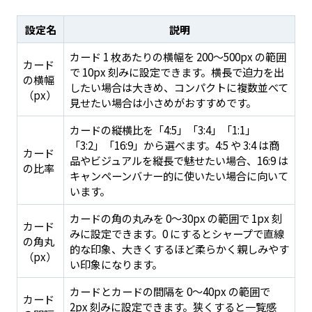
設定名
説明
カード 1 枚あたりの横幅を 200〜500px の範囲
カード
で 10px 刻みに設定できます。横長で迫力を出
の横幅
したい場合は大きめ、コンパクトに複数並べて
（px）
見せたい場合は小さめがおすすめです。
カードの縦横比を「4:5」「3:4」「1:1」
「3:2」「16:9」から選べます。4:5 や 3:4 は商
カード
品やビジュアルを縦長で魅せたい場合、16:9 は
の比率
キャンペーンバナー的に使いたい場合に向いて
います。
カードの角の丸みを 0〜30px の範囲で 1px 刻
カード
みに設定できます。0 にするとシャープで直線
の角丸
的な印象、大きくするほど柔らかく親しみやす
（px）
い印象になります。
カードとカードの間隔を 0〜40px の範囲で
カード
2px 刻みに設定できます。狭くすると一覧感