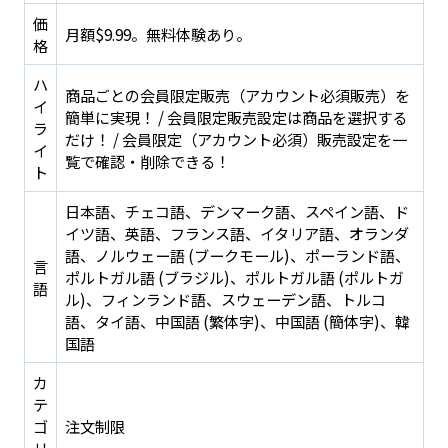
価
月額$9.99。無料体験あり。
格
ハ
商品ごとの会員限定販売（アカウント必須販売）を
イ
簡単に実現！ / 会員限定販売設定は商品を選択する
ラ
だけ！ / 会員限定（アカウント必須）販売設定を一
イ
覧で確認・削除できる！
ト
日本語、チェコ語、デンマーク語、スペイン語、ド
イツ語、英語、フランス語、イタリア語、オランダ
語、ノルウェー語 (ブークモール)、ポーランド語、
言
ポルトガル語 (ブラジル)、ポルトガル語 (ポルトガ
語
ル)、フィンランド語、スウェーデン語、トルコ
語、タイ語、中国語 (繁体字)、中国語 (簡体字)、韓
国語
カ
テ
ゴ
注文制限
リ