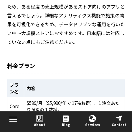
ため、ある程度の売上規模があるストア向けのアプリと
言えるでしょう。詳細なアナリティクス機能で施策の効
果を可視化できるため、データドリブンな運用を行いた
い中〜大規模ストアにおすすめです。日本語には対応し
ていない点にもご注意ください。
料金プラン
プラ
内容
ン名
$599/月（$5,990/年で 17%お得）。1 注文あた
Core
り 50¢ の手数料。
$999/月（$9,990/年で 17%お得）。1 注文あた
Pro
About
Blog
Services
Contact
り 40¢ の手数料。