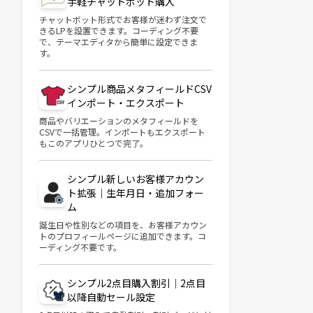
手軽チャットボット購入
チャットボット形式でお客様が迷わず注文で
きるLPを設置できます。コーディング不要
で、テーマエディタから簡単に設定できま
す。
シンプル商品メタフィールドCSV
インポート・エクスポート
商品やバリエーションのメタフィールドを
CSVで一括管理。インポートもエクスポート
もこのアプリひとつで完了。
シンプル新しいお客様アカウン
ト拡張｜生年月日・追加フォー
ム
誕生日や性別などの項目を、お客様アカウン
トのプロフィールページに追加できます。コ
ーディング不要です。
シンプル2点目購入割引｜2点目
以降自動セール設定