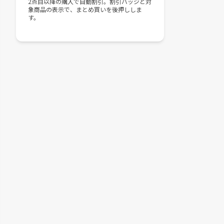
2点目以降の購入で自動割引。割引バッジと対
象商品の表示で、まとめ買いを後押ししま
す。