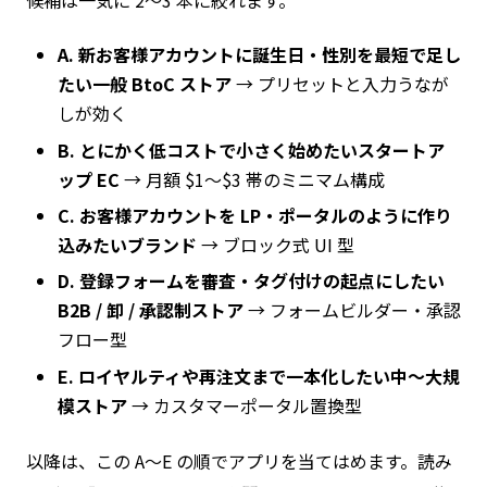
A. 新お客様アカウントに誕生日・性別を最短で足し
たい一般 BtoC ストア
→ プリセットと入力うなが
しが効く
B. とにかく低コストで小さく始めたいスタートア
ップ EC
→ 月額 $1〜$3 帯のミニマム構成
C. お客様アカウントを LP・ポータルのように作り
込みたいブランド
→ ブロック式 UI 型
D. 登録フォームを審査・タグ付けの起点にしたい
B2B / 卸 / 承認制ストア
→ フォームビルダー・承認
フロー型
E. ロイヤルティや再注文まで一本化したい中〜大規
模ストア
→ カスタマーポータル置換型
以降は、この A〜E の順でアプリを当てはめます。読み