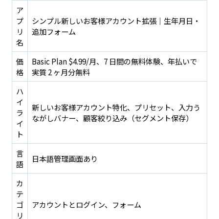
ア
プ
シンプル新しいお客様アカウント拡張｜生年月日・
リ
追加フォーム
名
価
Basic Plan $4.99/月、7 日間の無料体験、年払いで
格
実質 2 ヶ月分無料
ハ
イ
新しいお客様アカウント特化、プリセット、入力う
ラ
ながしバナー、顧客絞り込み（セグメント保存）
イ
ト
言
日本語管理画面あり
語
カ
テ
ゴ
アカウントとログイン、フォーム
リ