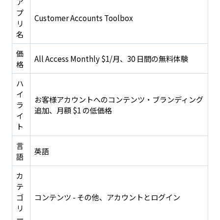
ア
プ
Customer Accounts Toolbox
リ
名
価
All Access Monthly $1/月、30 日間の無料体験
格
ハ
イ
お客様アカウントへのコンテンツ・ブランディング
ラ
追加、月額 $1 の低価格
イ
ト
言
英語
語
カ
テ
ゴ
コンテンツ - その他、アカウントとログイン
リ
ー