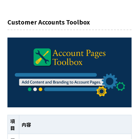
Customer Accounts Toolbox
項
内容
目