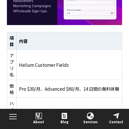
項
内容
目
ア
プ
Helium Customer Fields
リ
名
価
Pro $30/月、Advanced $60/月、14 日間の無料体験
格
ハ
イ
ドラッグ＆ドロップフォームビルダー、条件付きロ
ラ
ジック、顧客自動タグ付け、B2B 対応
イ
About
Blog
Services
Contact
ト