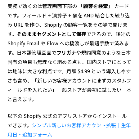
実務で効くのは管理画面下部の 「
顧客を検索
」 カード
です。フィールド + 演算子 + 値を AND 結合した絞り込
み URL を作り、Shopify の顧客一覧をその場で開けま
す。
そのままセグメントとして保存
できるので、後述の
Shopify Email や Flow への橋渡しが最短手数で済みま
す。日本語管理画面で
フリガナ
や規約同意のような日本
固有の項目も無理なく組める点も、国内ストアにとって
は地味に大きな利点です。月額 $4.99 という導入しやす
さも含め、「新しいお客様アカウントにまずカスタムフ
ィールドを入れたい」一般ストアが最初に試したい一本
と言えます。
以下の Shopify 公式のアプリストアからインストール
できます。
シンプル新しいお客様アカウント拡張｜生年
月日・追加フォーム