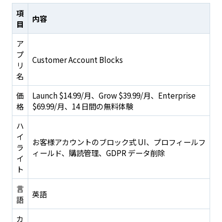
項
内容
目
ア
プ
Customer Account Blocks
リ
名
価
Launch $14.99/月、Grow $39.99/月、Enterprise
格
$69.99/月、14 日間の無料体験
ハ
イ
お客様アカウントのブロック式 UI、プロフィールフ
ラ
ィールド、購読管理、GDPR データ削除
イ
ト
言
英語
語
カ