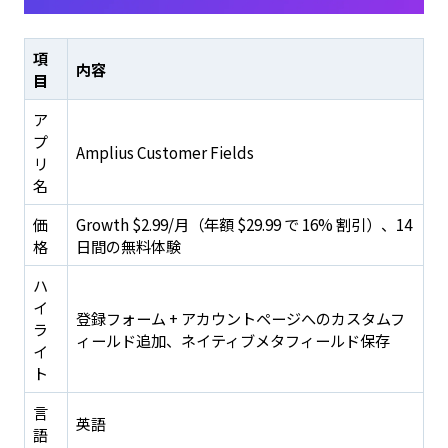
項
内容
目
ア
プ
Amplius Customer Fields
リ
名
価
Growth $2.99/月（年額 $29.99 で 16% 割引）、14
格
日間の無料体験
ハ
イ
登録フォーム + アカウントページへのカスタムフ
ラ
ィールド追加、ネイティブメタフィールド保存
イ
ト
言
英語
語