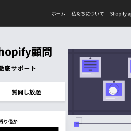
ホーム
私たちについて
Shopify 
opify顧問
を徹底サポート
質問し放題
残り僅か