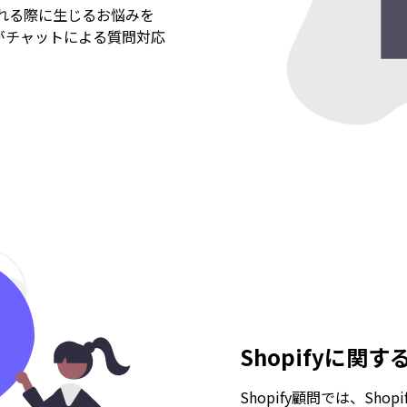
用される際に生じるお悩みを
がチャットによる質問対応
。
Shopifyに関
Shopify顧問では、Sh